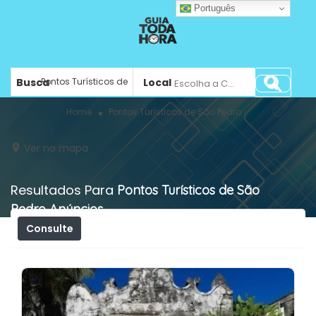
Português
Busca
Local
Escolha a Cidade ...
Home
Pontos Turísticos de São Pedro
Ver no mapa
Resultados Para
Pontos Turísticos de São
Pedro
Anúncios
Consulte
Filtros