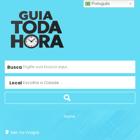
Português
Busca
Local
Escolha a Cidade ...
Home
Ver no mapa