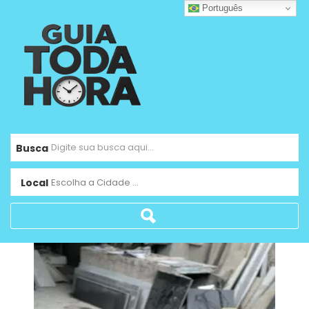
Português
Busca
Local
Escolha a Cidade ...