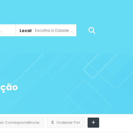
Local
Escolha a Cidade ...
ação
or Correspondência
Ordenar Por