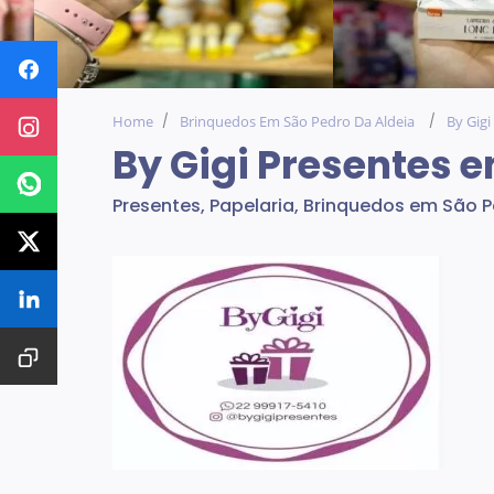
Home
Brinquedos Em São Pedro Da Aldeia
By Gig
By Gigi Presentes 
Presentes, Papelaria, Brinquedos em São 