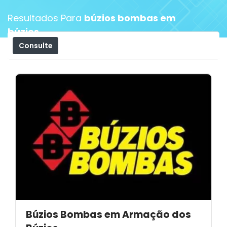
Resultados Para
búzios bombas em
búzios
Consulte
Filtros
Búzios Bombas em Armação dos