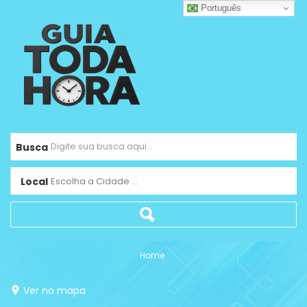
Português
Busca
Local
Escolha a Cidade ...
Home
Ver no mapa