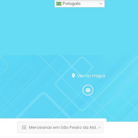
Português
Ver no mapa
Mercearias em São Pedro da Aldeia