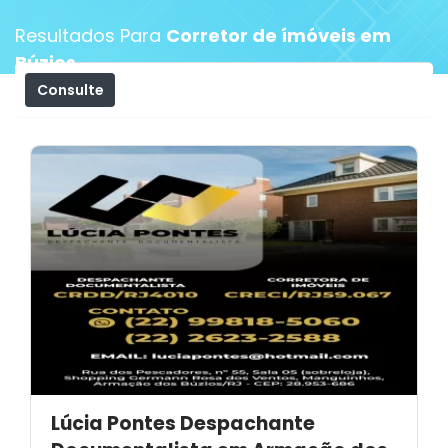
Resultados Para
Corretor de ímóveis em
Búzios
Consulte
Filtros
Lúcia Pontes Despachante