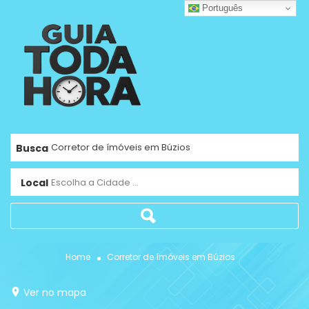
Português
Busca
Local
Escolha a Cidade ...
Home
Corretor de ímóveis em Búzios
Ver no mapa