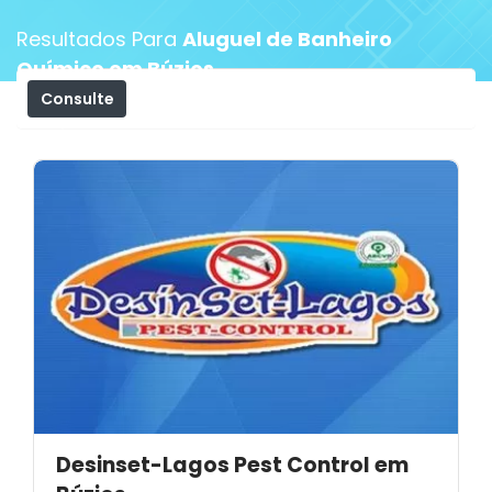
Resultados Para
Aluguel de Banheiro
Químico em Búzios
Consulte
Filtros
Desinset-Lagos Pest Control em