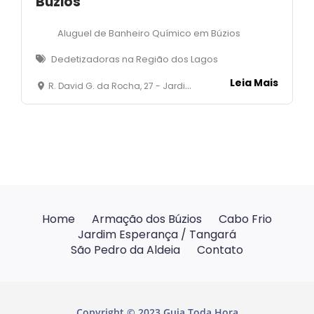
Búzios
Aluguel de Banheiro Químico em Búzios
Dedetizadoras na Região dos Lagos
Leia Mais
R. David G. da Rocha, 27 - Jardim Esperança, Cabo Frio - RJ, 28920-010, Brasil
Home
Armação dos Búzios
Cabo Frio
Jardim Esperança / Tangará
São Pedro da Aldeia
Contato
Copyright © 2023 Guia Toda Hora