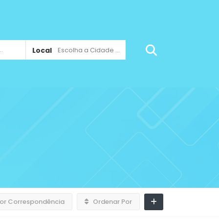
Local
Escolha a Cidade ...
or Correspondência
Ordenar Por