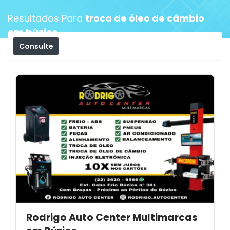
Resultados Para
troca de óleo de câmbio
em búzios
Consulte
Filtros
Rodrigo Auto Center Multimarcas