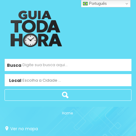
Português
Busca
Local
Escolha a Cidade ...
Home
Ver no mapa