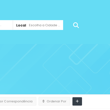
Local
Escolha a Cidade ...
or Correspondência
Ordenar Por