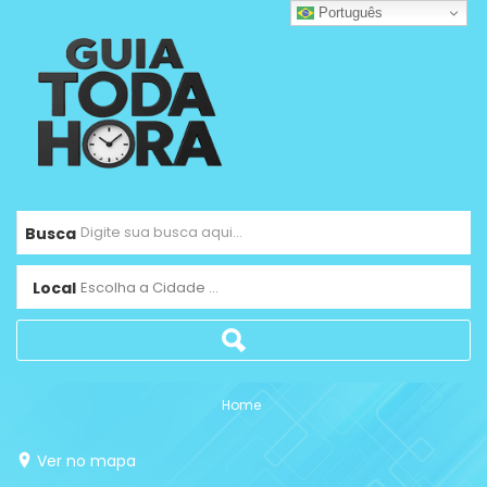
Português
Busca
Local
Escolha a Cidade ...
Home
Ver no mapa