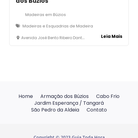
dos Búzios
Madeiras em Búzios
Madeiras e Esquadrias de Madeira
Leia Mais
Avenida José Bento Ribeiro Dantas, 1.197, Manguinhos - Armação dos Búzios
Home
Armação dos Búzios
Cabo Frio
Jardim Esperança / Tangará
São Pedro da Aldeia
Contato
Copyright © 2023 Guia Toda Hora