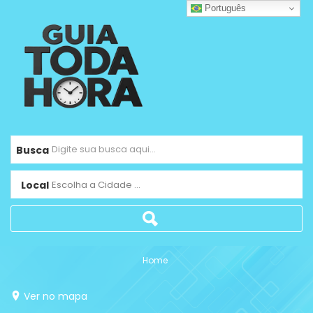
Português
Busca
Local
Escolha a Cidade ...
Home
Ver no mapa