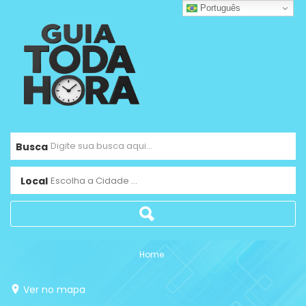
Português
Busca
Local
Escolha a Cidade ...
Home
Ver no mapa