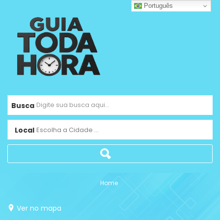
Português
Busca
Local
Escolha a Cidade ...
Home
Ver no mapa