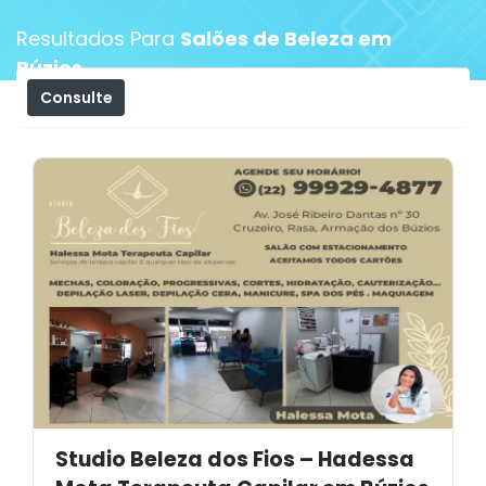
Resultados Para
Salões de Beleza em
Búzios
Consulte
Filtros
Studio Beleza dos Fios – Hadessa