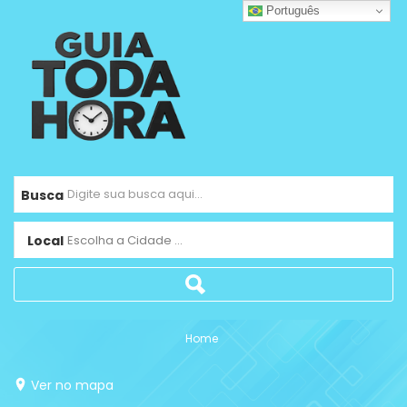
Português
Busca
Local
Escolha a Cidade ...
Home
Ver no mapa