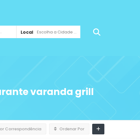
Local
Escolha a Cidade ...
rante varanda grill
or Correspondência
Ordenar Por