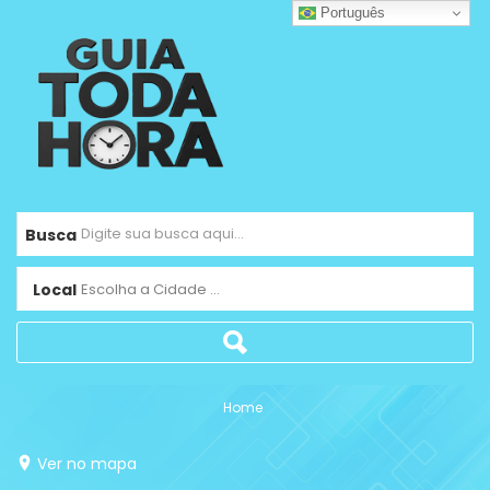
Português
Busca
Local
Escolha a Cidade ...
Home
Ver no mapa