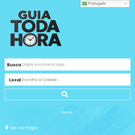
Português
Busca
Local
Escolha a Cidade ...
Home
Ver no mapa