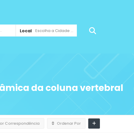
Local
Escolha a Cidade ...
âmica da coluna vertebral
or Correspondência
Ordenar Por