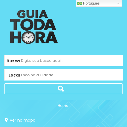
Português
Busca
Local
Escolha a Cidade ...
Home
Ver no mapa