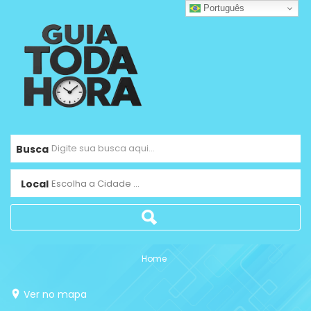
Português
Busca
Local
Escolha a Cidade ...
Home
Ver no mapa