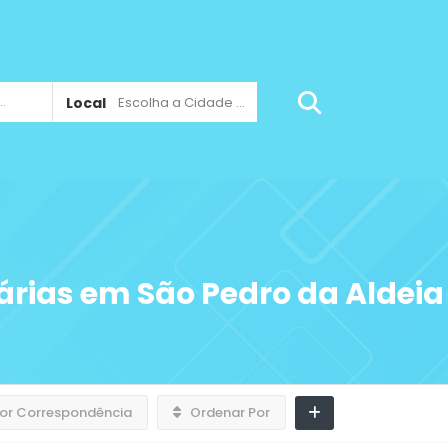
Local
Escolha a Cidade ...
árias em São Pedro da Aldeia
or Correspondência
Ordenar Por