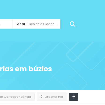
Local
Escolha a Cidade ...
rias em búzios
or Correspondência
Ordenar Por