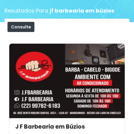
Resultados Para
jf barbearia em búzios
Consulte
Filtros
J F Barbearia em Búzios