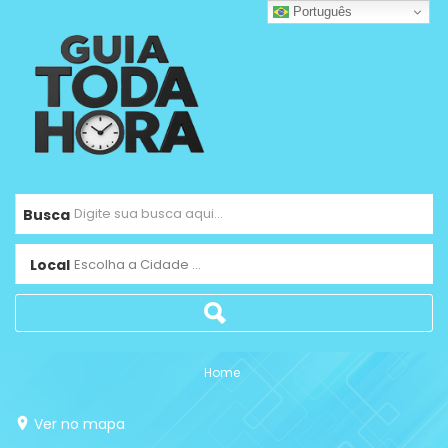
Português
Busca
Local
Escolha a Cidade ...
Home
Ver no mapa