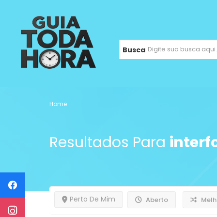
Busca
Home
Resultados Para
interf
Perto De Mim
Aberto
Melh