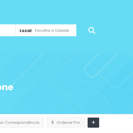
Local
Escolha a Cidade ...
one
or Correspondência
Ordenar Por