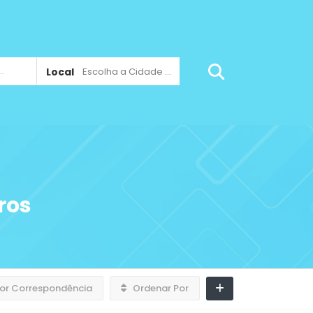
Local
Escolha a Cidade ...
ros
or Correspondência
Ordenar Por