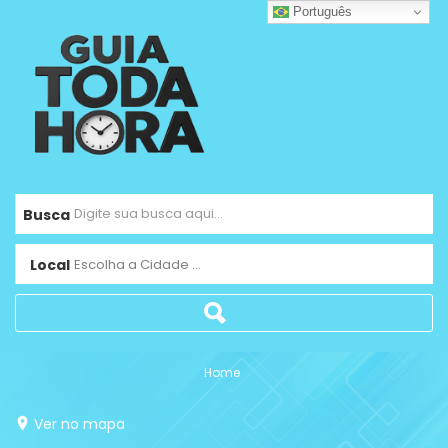
Português
Busca
Local
Escolha a Cidade ...
Home
Ver no mapa