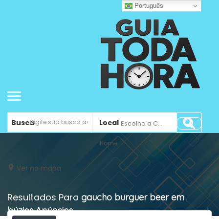
Português
Busca
Local
Escolha a Cidade ...
Home
Ver no mapa
Resultados Para
gaucho burguer beer em
búzios
Anúncios