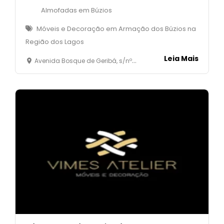
Almofadas em Búzios
Móveis e Decoração em Armação dos Búzios na
Região dos Lagos
Leia Mais
Avenida Bosque de Geribá, s/nº - 01 -quadra 17 - Geribá - Armação dos Búzios