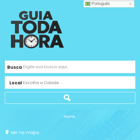
Português
Busca
Local
Escolha a Cidade ...
Home
Ver no mapa