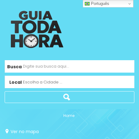
Português
Busca
Local
Escolha a Cidade ...
Home
Ver no mapa