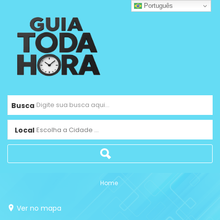
Português
Busca
Local
Escolha a Cidade ...
Home
Ver no mapa