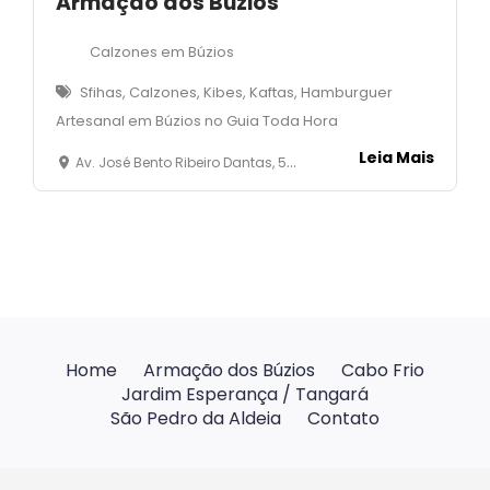
Armação dos Búzios
Calzones em Búzios
Sfihas, Calzones, Kibes, Kaftas, Hamburguer
Artesanal em Búzios no Guia Toda Hora
Leia Mais
Av. José Bento Ribeiro Dantas, 5450 - Shopping Aldeia da Praia - Manguinhos - Armação dos Búzios
Home
Armação dos Búzios
Cabo Frio
Jardim Esperança / Tangará
São Pedro da Aldeia
Contato