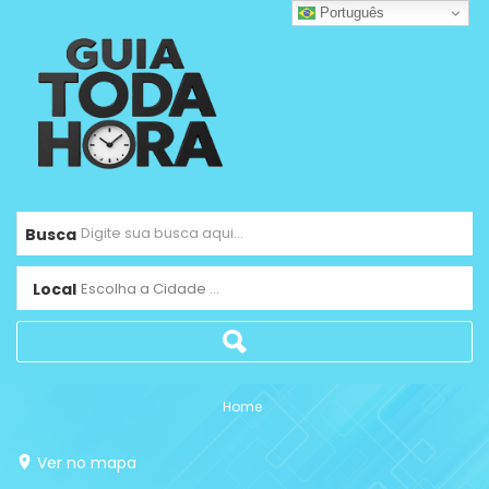
Português
Busca
Local
Escolha a Cidade ...
Home
Ver no mapa