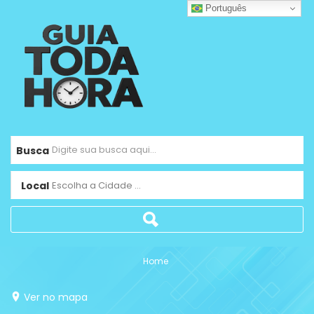
Português
Busca
Local
Escolha a Cidade ...
Home
Ver no mapa