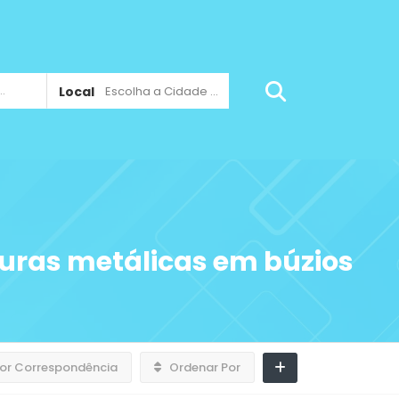
Local
Escolha a Cidade ...
turas metálicas em búzios
or Correspondência
Ordenar Por