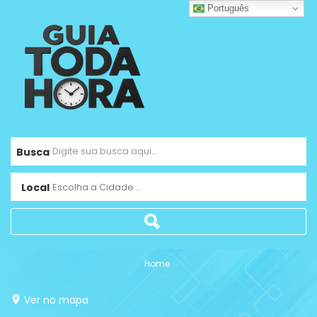
Português
Busca
Local
Escolha a Cidade ...
Home
Ver no mapa