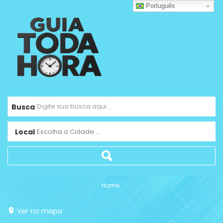
Português
Busca
Local
Escolha a Cidade ...
Home
Ver no mapa