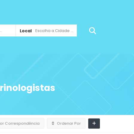
Local
Escolha a Cidade ...
rinologistas
or Correspondência
Ordenar Por