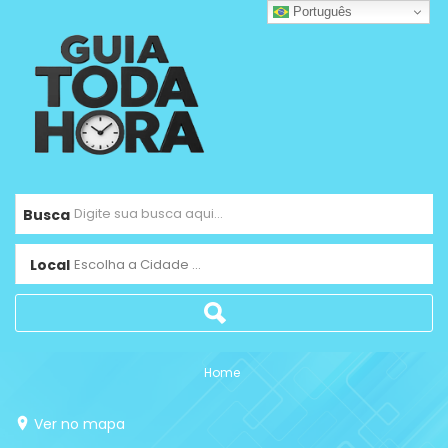
Português
Busca
Local
Escolha a Cidade ...
Home
Ver no mapa