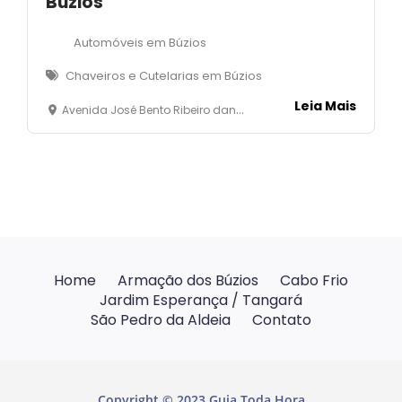
Búzios
Automóveis em Búzios
Chaveiros e Cutelarias em Búzios
Leia Mais
Avenida José Bento Ribeiro dantas, 3130 - Manguinhos - Armação dos Búzios
Home
Armação dos Búzios
Cabo Frio
Jardim Esperança / Tangará
São Pedro da Aldeia
Contato
Copyright © 2023 Guia Toda Hora