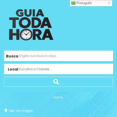
Português
Busca
Local
Escolha a Cidade ...
Home
Ver no mapa