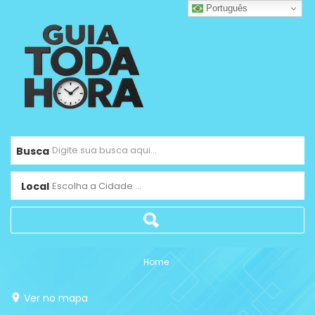
Português
Busca
Local
Escolha a Cidade ...
Home
Ver no mapa