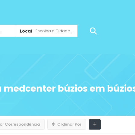
Local
Escolha a Cidade ...
a medcenter búzios em búzio
or Correspondência
Ordenar Por