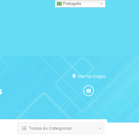
Português
Ver no mapa
s
Todas As Categorias