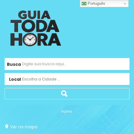
Português
Busca
Local
Escolha a Cidade ...
Home
Ver no mapa