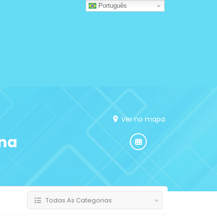
Português
Ver no mapa
nna
Todas As Categorias