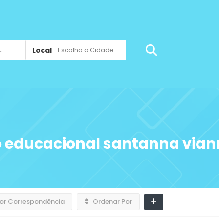
Local
Escolha a Cidade ...
o educacional santanna via
or Correspondência
Ordenar Por