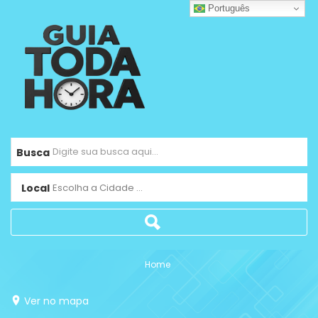
Português
Busca
Local
Escolha a Cidade ...
Home
Ver no mapa