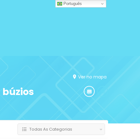
Português
Ver no mapa
 búzios
Todas As Categorias