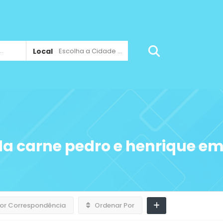
Local
Escolha a Cidade ...
da carne pedro e henrique em
or Correspondência
Ordenar Por