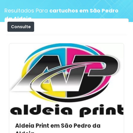
Resultados Para
cartuchos em São Pedro
da Aldeia
Consulte
Filtros
Aldeia Print em São Pedro da