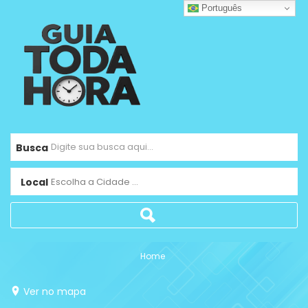
Português
Busca
Local
Escolha a Cidade ...
Home
Ver no mapa