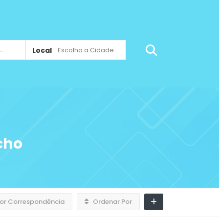
Local
Escolha a Cidade ...
cho
or Correspondência
Ordenar Por