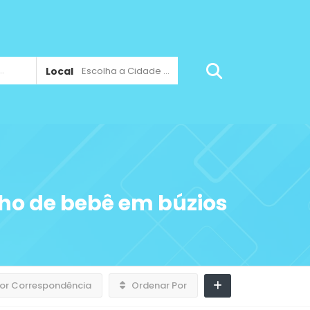
Local
Escolha a Cidade ...
nho de bebê em búzios
or Correspondência
Ordenar Por